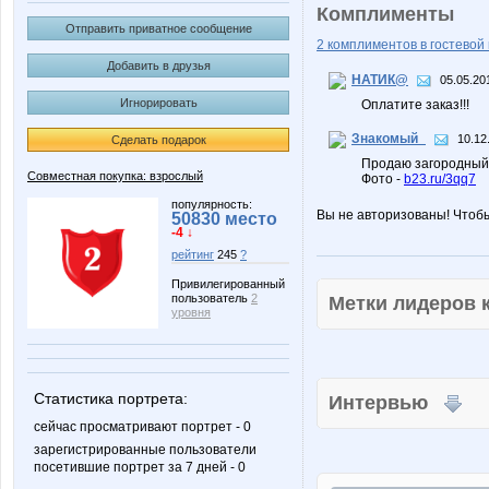
Комплименты
Отправить приватное сообщение
2 комплиментов в гостевой 
Добавить в друзья
НАТИК@
05.05.20
Игнорировать
Оплатите заказ!!!
Знакомый_
10.12
Сделать подарок
Продаю загородный д
Совместная покупка: взрослый
Фото -
b23.ru/3qq7
популярность:
Вы не авторизованы! Чтоб
50830 место
-4 ↓
рейтинг
245
?
Привилегированный
пользователь
2
Метки лидеров
уровня
Статистика портрета:
Интервью
сейчас просматривают портрет - 0
зарегистрированные пользователи
посетившие портрет за 7 дней - 0